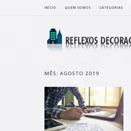
Pular
INÍCIO
QUEM SOMOS
CATEGORIAS
para
o
conteúdo
REFLEXOS 
BLOG DE DICAS P/ SUA CASA
MÊS:
AGOSTO 2019