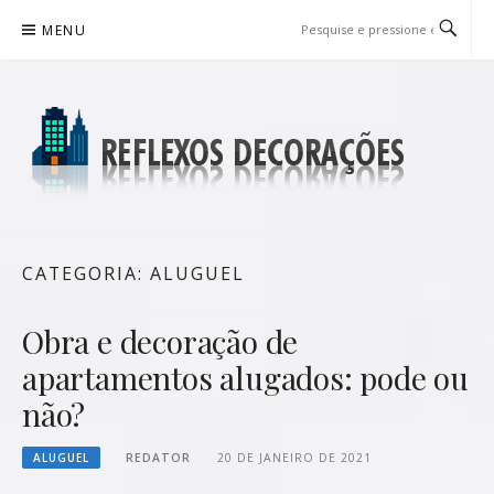
Pular
MENU
para
o
conteúdo
REFLEXOS DECORAÇÕES
BLOG DE DICAS P/ SUA CASA
CATEGORIA:
ALUGUEL
Obra e decoração de
apartamentos alugados: pode ou
não?
ALUGUEL
REDATOR
20 DE JANEIRO DE 2021