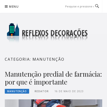
Pular
MENU
para
o
conteúdo
REFLEXOS DECORAÇÕES
BLOG DE DICAS P/ SUA CASA
CATEGORIA:
MANUTENÇÃO
Manutenção predial de farmácia:
por que é importante
MANUTENÇÃO
REDATOR
16 DE MAIO DE 2023