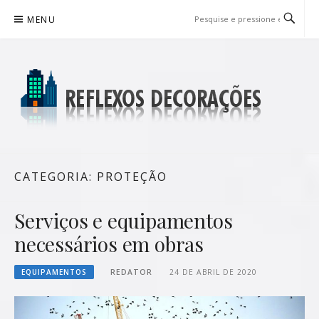
Pular
MENU
para
o
conteúdo
REFLEXOS DECORAÇÕES
BLOG DE DICAS P/ SUA CASA
CATEGORIA:
PROTEÇÃO
Serviços e equipamentos
necessários em obras
EQUIPAMENTOS
REDATOR
24 DE ABRIL DE 2020