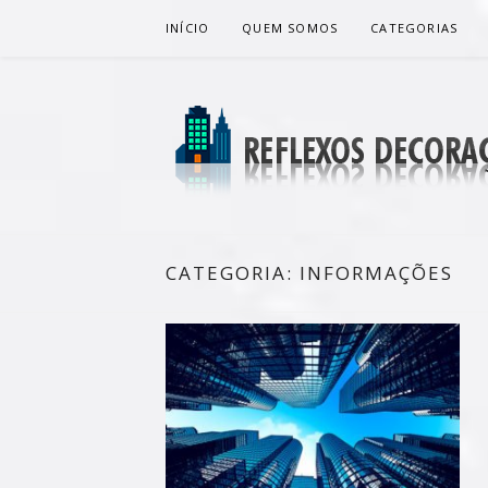
Pular
INÍCIO
QUEM SOMOS
CATEGORIAS
para
o
conteúdo
REFLEXOS 
BLOG DE DICAS P/ SUA CASA
CATEGORIA:
INFORMAÇÕES