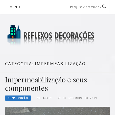
Pular
MENU
para
o
conteúdo
REFLEXOS DECORAÇÕES
BLOG DE DICAS P/ SUA CASA
CATEGORIA:
IMPERMEABILIZAÇÃO
Impermeabilização e seus
componentes
CONSTRUÇÃO
REDATOR
29 DE SETEMBRO DE 2019