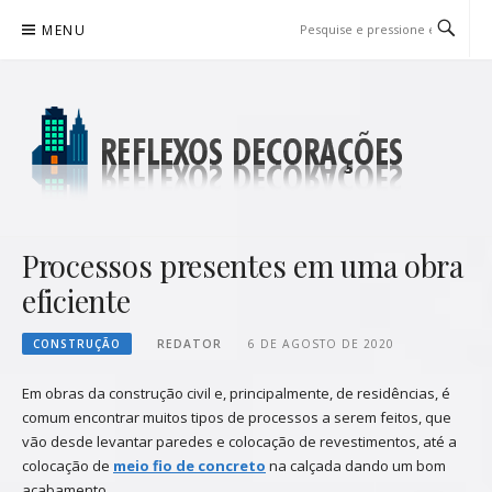
Pular
MENU
para
o
conteúdo
REFLEXOS DECORAÇÕES
BLOG DE DICAS P/ SUA CASA
Processos presentes em uma obra
eficiente
CONSTRUÇÃO
REDATOR
6 DE AGOSTO DE 2020
Em obras da construção civil e, principalmente, de residências, é
comum encontrar muitos tipos de processos a serem feitos, que
vão desde levantar paredes e colocação de revestimentos, até a
colocação de
meio fio de concreto
na calçada dando um bom
acabamento.