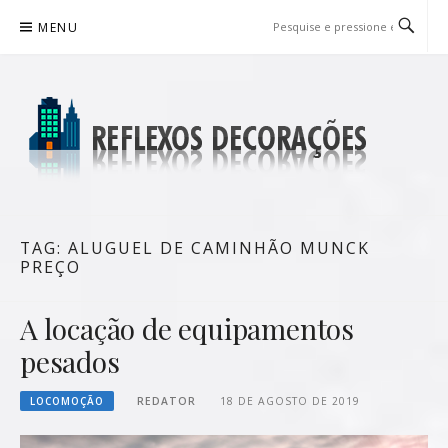
Pular
MENU
para
o
conteúdo
REFLEXOS DECORAÇÕES
BLOG DE DICAS P/ SUA CASA
TAG:
ALUGUEL DE CAMINHÃO MUNCK
PREÇO
A locação de equipamentos
pesados
LOCOMOÇÃO
REDATOR
18 DE AGOSTO DE 2019