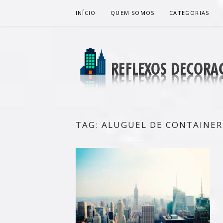
Pular
INÍCIO
QUEM SOMOS
CATEGORIAS
para
o
conteúdo
REFLEXOS 
BLOG DE DICAS P/ SUA CASA
TAG:
ALUGUEL DE CONTAINER