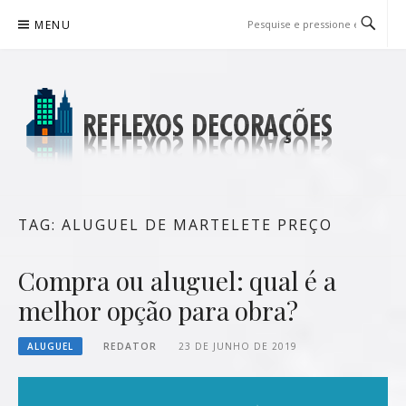
Pular
MENU
para
o
conteúdo
REFLEXOS DECORAÇÕES
BLOG DE DICAS P/ SUA CASA
TAG:
ALUGUEL DE MARTELETE PREÇO
Compra ou aluguel: qual é a
melhor opção para obra?
ALUGUEL
REDATOR
23 DE JUNHO DE 2019