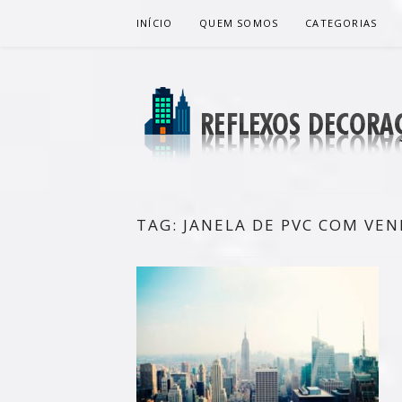
Pular
INÍCIO
QUEM SOMOS
CATEGORIAS
para
o
conteúdo
REFLEXOS 
BLOG DE DICAS P/ SUA CASA
TAG:
JANELA DE PVC COM VEN