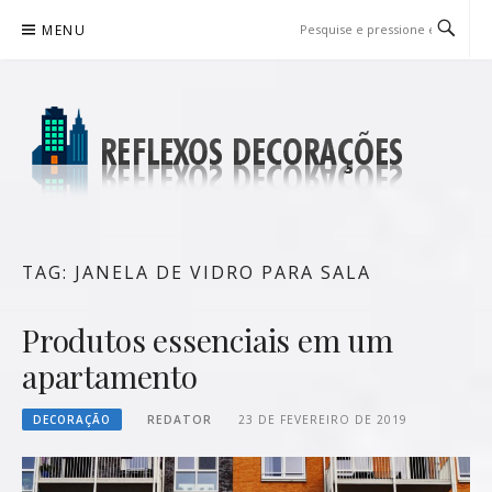
Pular
MENU
para
o
conteúdo
REFLEXOS DECORAÇÕES
BLOG DE DICAS P/ SUA CASA
TAG:
JANELA DE VIDRO PARA SALA
Produtos essenciais em um
apartamento
DECORAÇÃO
REDATOR
23 DE FEVEREIRO DE 2019