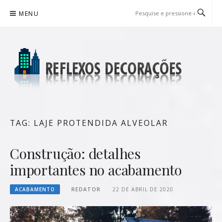
Pular
MENU
para
o
conteúdo
REFLEXOS DECORAÇÕES
BLOG DE DICAS P/ SUA CASA
TAG:
LAJE PROTENDIDA ALVEOLAR
Construção: detalhes
importantes no acabamento
ACABAMENTO
REDATOR
22 DE ABRIL DE 2020