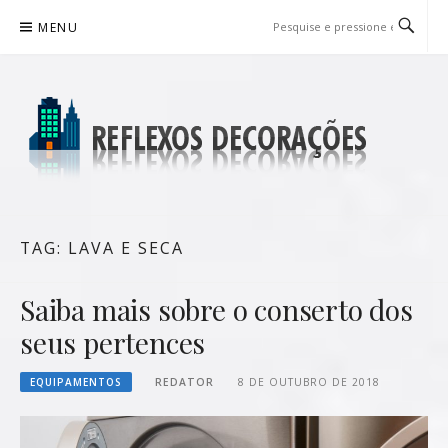
Pular
MENU
para
o
conteúdo
REFLEXOS DECORAÇÕES
BLOG DE DICAS P/ SUA CASA
TAG:
LAVA E SECA
Saiba mais sobre o conserto dos
seus pertences
EQUIPAMENTOS
REDATOR
8 DE OUTUBRO DE 2018