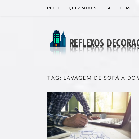
Pular
INÍCIO
QUEM SOMOS
CATEGORIAS
para
o
conteúdo
REFLEXOS 
BLOG DE DICAS P/ SUA CASA
TAG:
LAVAGEM DE SOFÁ A DOM