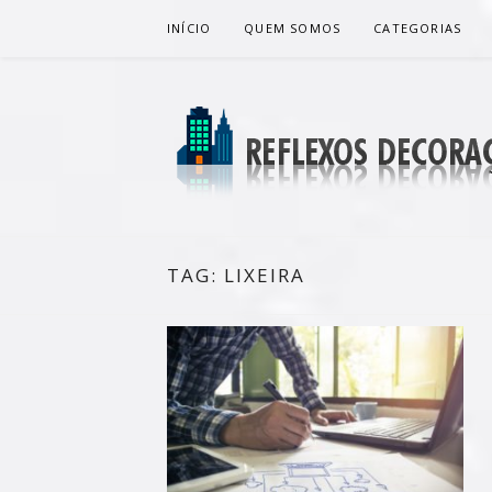
Pular
INÍCIO
QUEM SOMOS
CATEGORIAS
para
o
conteúdo
REFLEXOS 
BLOG DE DICAS P/ SUA CASA
TAG:
LIXEIRA