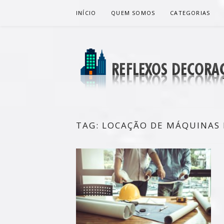
Pular
INÍCIO
QUEM SOMOS
CATEGORIAS
para
o
conteúdo
REFLEXOS 
BLOG DE DICAS P/ SUA CASA
TAG:
LOCAÇÃO DE MÁQUINAS 