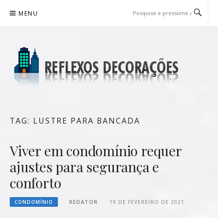
Pular
MENU
para
o
conteúdo
REFLEXOS DECORAÇÕES
BLOG DE DICAS P/ SUA CASA
TAG:
LUSTRE PARA BANCADA
Viver em condomínio requer
ajustes para segurança e
conforto
CONDOMÍNIO
REDATOR
19 DE FEVEREIRO DE 2021