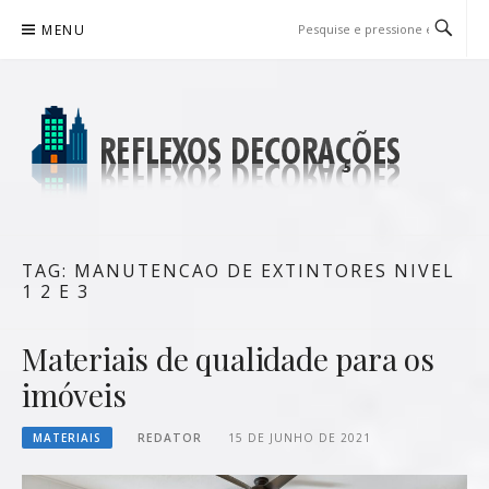
Pular
MENU
para
o
conteúdo
REFLEXOS DECORAÇÕES
BLOG DE DICAS P/ SUA CASA
TAG:
MANUTENCAO DE EXTINTORES NIVEL
1 2 E 3
Materiais de qualidade para os
imóveis
MATERIAIS
REDATOR
15 DE JUNHO DE 2021