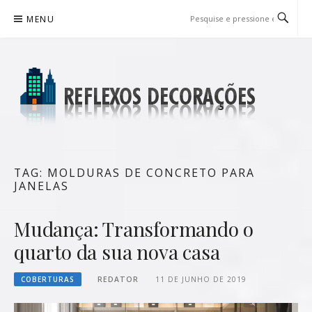
Pular
MENU
para
o
conteúdo
REFLEXOS DECORAÇÕES
BLOG DE DICAS P/ SUA CASA
TAG:
MOLDURAS DE CONCRETO PARA
JANELAS
Mudança: Transformando o
quarto da sua nova casa
COBERTURAS
REDATOR
11 DE JUNHO DE 2019