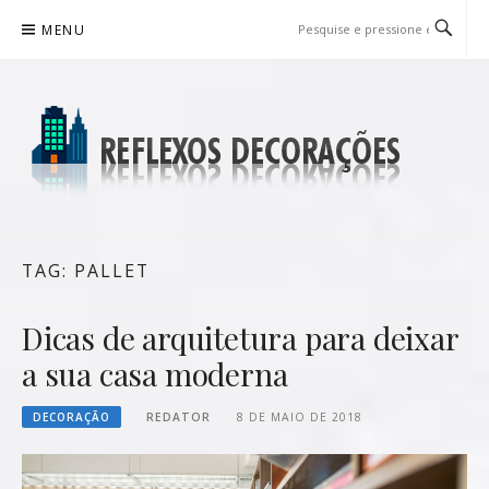
Pular
MENU
para
o
conteúdo
REFLEXOS DECORAÇÕES
BLOG DE DICAS P/ SUA CASA
TAG:
PALLET
Dicas de arquitetura para deixar
a sua casa moderna
DECORAÇÃO
REDATOR
8 DE MAIO DE 2018