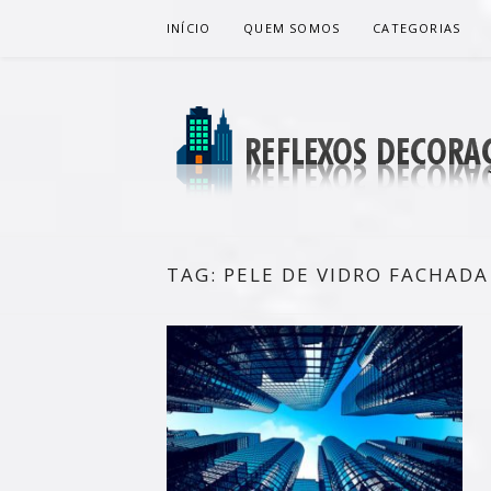
Pular
INÍCIO
QUEM SOMOS
CATEGORIAS
para
o
conteúdo
REFLEXOS 
BLOG DE DICAS P/ SUA CASA
TAG:
PELE DE VIDRO FACHADA