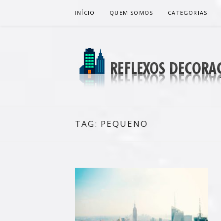
Pular
INÍCIO
QUEM SOMOS
CATEGORIAS
para
o
conteúdo
REFLEXOS 
BLOG DE DICAS P/ SUA CASA
TAG:
PEQUENO