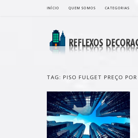
Pular
INÍCIO
QUEM SOMOS
CATEGORIAS
para
o
conteúdo
REFLEXOS
BLOG DE DICAS P/ SUA CASA
TAG:
PISO FULGET PREÇO POR