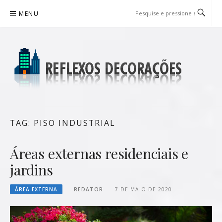
Pular
MENU
para
o
conteúdo
REFLEXOS DECORAÇÕES
BLOG DE DICAS P/ SUA CASA
TAG:
PISO INDUSTRIAL
Áreas externas residenciais e
jardins
ÁREA EXTERNA
REDATOR
7 DE MAIO DE 2020