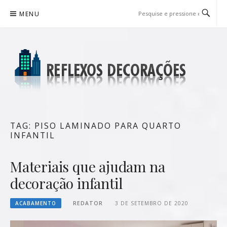
Pular
MENU
para
o
conteúdo
REFLEXOS DECORAÇÕES
BLOG DE DICAS P/ SUA CASA
TAG:
PISO LAMINADO PARA QUARTO
INFANTIL
Materiais que ajudam na
decoração infantil
ACABAMENTO
REDATOR
3 DE SETEMBRO DE 2020