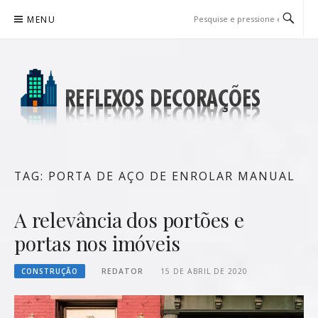
Pular
MENU
para
o
conteúdo
REFLEXOS DECORAÇÕES
BLOG DE DICAS P/ SUA CASA
TAG:
PORTA DE AÇO DE ENROLAR MANUAL
A relevância dos portões e
portas nos imóveis
CONSTRUÇÃO
REDATOR
15 DE ABRIL DE 2020