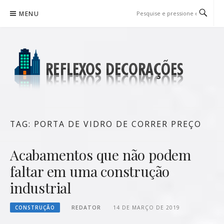
Pular
MENU
para
o
conteúdo
REFLEXOS DECORAÇÕES
BLOG DE DICAS P/ SUA CASA
TAG:
PORTA DE VIDRO DE CORRER PREÇO
Acabamentos que não podem
faltar em uma construção
industrial
CONSTRUÇÃO
REDATOR
14 DE MARÇO DE 2019