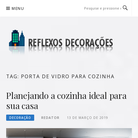
Pular
MENU
para
o
conteúdo
REFLEXOS DECORAÇÕES
BLOG DE DICAS P/ SUA CASA
TAG:
PORTA DE VIDRO PARA COZINHA
Planejando a cozinha ideal para
sua casa
DECORAÇÃO
REDATOR
13 DE MARÇO DE 2019