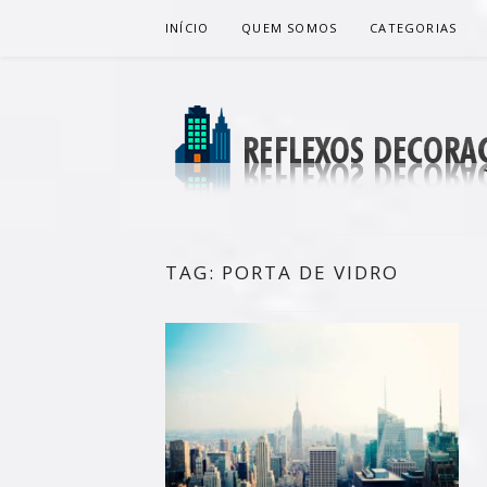
Pular
INÍCIO
QUEM SOMOS
CATEGORIAS
para
o
conteúdo
REFLEXOS 
BLOG DE DICAS P/ SUA CASA
TAG:
PORTA DE VIDRO