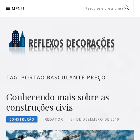
Pular
MENU
para
o
conteúdo
REFLEXOS DECORAÇÕES
BLOG DE DICAS P/ SUA CASA
TAG:
PORTÃO BASCULANTE PREÇO
Conhecendo mais sobre as
construções civis
CONSTRUÇÃO
REDATOR
24 DE DEZEMBRO DE 2019