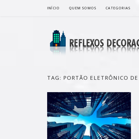
Pular
INÍCIO
QUEM SOMOS
CATEGORIAS
para
o
conteúdo
REFLEXOS 
BLOG DE DICAS P/ SUA CASA
TAG:
PORTÃO ELETRÔNICO DE