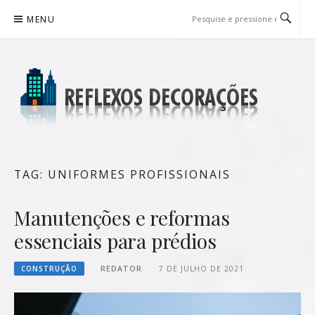
Pular
MENU
para
o
conteúdo
REFLEXOS DECORAÇÕES
BLOG DE DICAS P/ SUA CASA
TAG:
UNIFORMES PROFISSIONAIS
Manutenções e reformas
essenciais para prédios
CONSTRUÇÃO
REDATOR
7 DE JULHO DE 2021