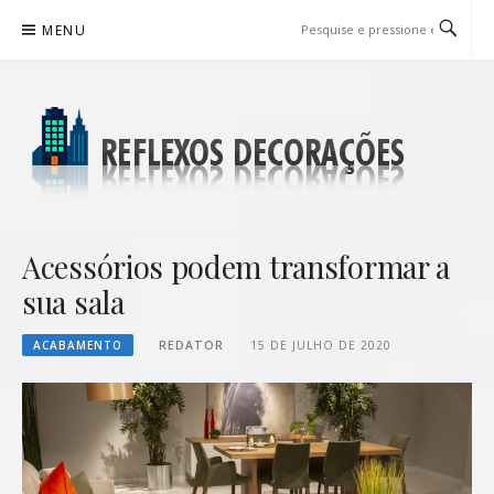
Pular
MENU
para
o
conteúdo
REFLEXOS DECORAÇÕES
BLOG DE DICAS P/ SUA CASA
Acessórios podem transformar a
sua sala
ACABAMENTO
REDATOR
15 DE JULHO DE 2020