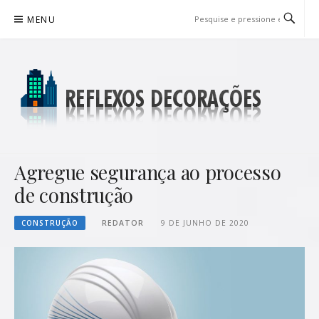
Pular
MENU
para
o
conteúdo
REFLEXOS DECORAÇÕES
BLOG DE DICAS P/ SUA CASA
Agregue segurança ao processo
de construção
CONSTRUÇÃO
REDATOR
9 DE JUNHO DE 2020