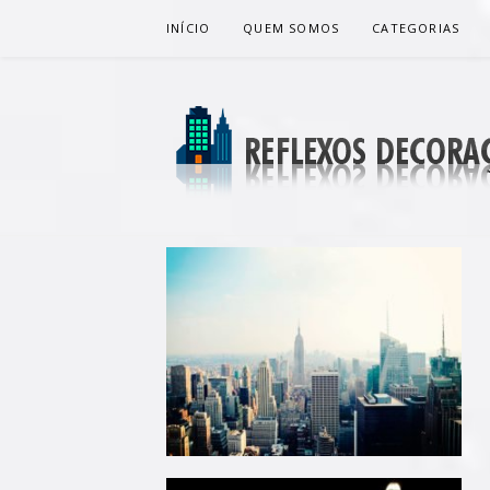
Pular
INÍCIO
QUEM SOMOS
CATEGORIAS
para
o
conteúdo
REFLEXOS 
BLOG DE DICAS P/ SUA CASA