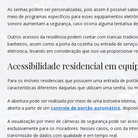
As senhas podem ser personalizadas, pois assim é possível sabe
meio de programas específicos para esses equipamentos eletrôn
sonoro aumentam a segurança, caso ocorra alguma tentativa de i
Outros acessos da residência podem contar com trancas tradicio
banheiros, assim como a porta da cozinha ou entrada de serviço
eletronica, levando em consideração que isso vai proporcionar r
Acessibilidade residencial em equ
Para os imóveis residenciais que possuem uma entrada de portão
características diferentes daquelas que utilizam uma senha, ou 
A abertura pode ser realizada por meio de uma botoeira intern
aberta a partir de um
controle de portão automático
, disponí
A visualização por meio de câmeras de segurança pode ser acess
exclusivamente para os moradores. Nesses casos, o uso da intern
transmissão de dados com qualidade e em tempo real.