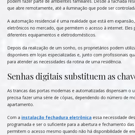
podem fazer parte de ambientes familiares. Desde a fachada re
que abre remotamente, até a iluminação que pode ser controlada p
A automação residencial é uma realidade que está em expansão,
eletrônicos no mercado, que permitem o acesso à internet. Eles 
diferentes equipamentos e eletrodomésticos.
Depois da realização de um sonho, os proprietários podem utili
disponíveis em lojas especializadas e, junto com profissionais q
para atender as necessidades da rotina de uma residência.
Senhas digitais substituem as chave
As trancas das portas modernas e automatizadas dispensam o u
precisa fazer uma série de cópias, dependendo do número de
apartamento.
Com a
instalação fechadura eletrônica
essa necessidade desa
programada e ser o suficiente para a abertura e fechamento das p
permitem o acesso mesmo quando não há disponibilidade de ener