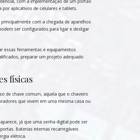
sidencial, com a implementação de um portão
or aplicativos de celulares e tablets.
 principalmente com a chegada de aparelhos
podem ser configurados para ligar e desligar
zar essas ferramentas e equipamentos
ualificados, preparar um projeto adequado
s físicas
so de chave comum, aquela que o chaveiro
 moradores que vivem em uma mesma casa ou
parece, já que uma senha digital pode ser
ortas. Baterias internas recarregáveis
gia elétrica.