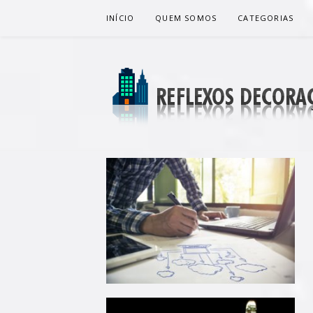
Pular
INÍCIO
QUEM SOMOS
CATEGORIAS
para
o
conteúdo
REFLEXOS 
BLOG DE DICAS P/ SUA CASA