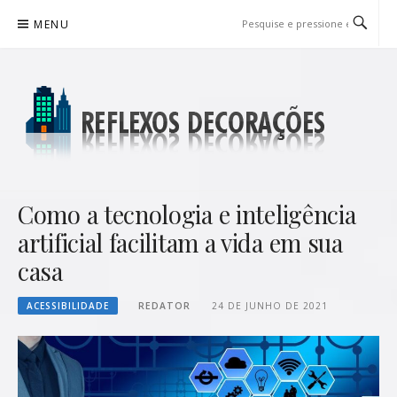
Pular
MENU
para
o
conteúdo
REFLEXOS DECORAÇÕES
BLOG DE DICAS P/ SUA CASA
Como a tecnologia e inteligência
artificial facilitam a vida em sua
casa
ACESSIBILIDADE
REDATOR
24 DE JUNHO DE 2021