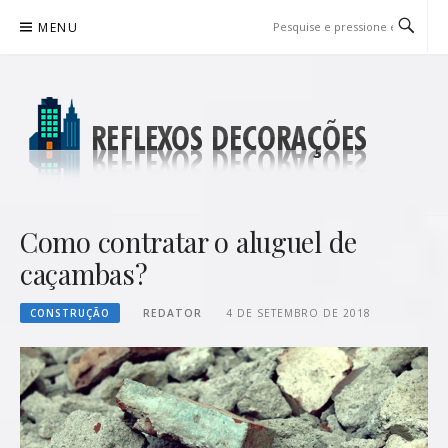
Pular
MENU
para
o
conteúdo
REFLEXOS DECORAÇÕES
BLOG DE DICAS P/ SUA CASA
Como contratar o aluguel de
caçambas?
CONSTRUÇÃO
REDATOR
4 DE SETEMBRO DE 2018