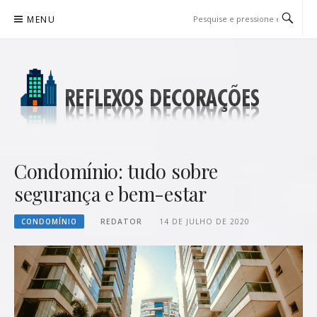
Pular
MENU
para
o
conteúdo
REFLEXOS DECORAÇÕES
BLOG DE DICAS P/ SUA CASA
Condomínio: tudo sobre
segurança e bem-estar
CONDOMÍNIO
REDATOR
14 DE JULHO DE 2020