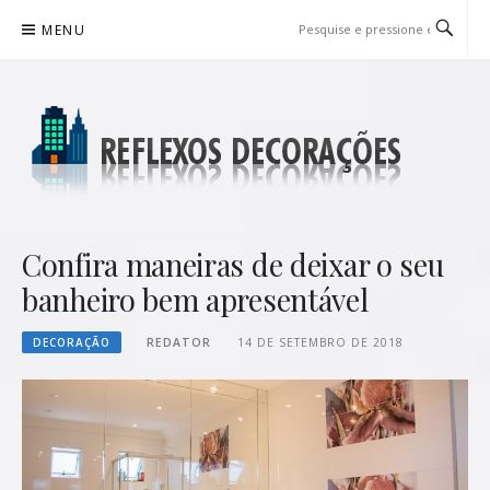
Pular
MENU
para
o
conteúdo
REFLEXOS DECORAÇÕES
BLOG DE DICAS P/ SUA CASA
Confira maneiras de deixar o seu
banheiro bem apresentável
DECORAÇÃO
REDATOR
14 DE SETEMBRO DE 2018