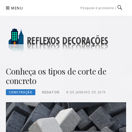
Pular
MENU
para
o
conteúdo
REFLEXOS DECORAÇÕES
BLOG DE DICAS P/ SUA CASA
Conheça os tipos de corte de
concreto
CONSTRUÇÃO
REDATOR
8 DE JANEIRO DE 2019