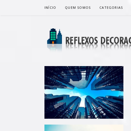
Pular
INÍCIO
QUEM SOMOS
CATEGORIAS
para
o
conteúdo
REFLEXOS 
BLOG DE DICAS P/ SUA CASA