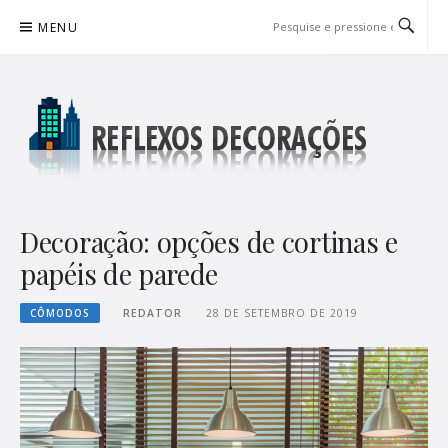
Pular
MENU
para
o
conteúdo
REFLEXOS DECORAÇÕES
BLOG DE DICAS P/ SUA CASA
Decoração: opções de cortinas e
papéis de parede
CÔMODOS
REDATOR
28 DE SETEMBRO DE 2019