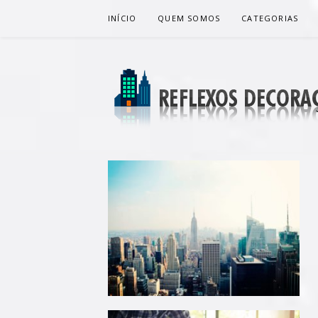
Pular
INÍCIO
QUEM SOMOS
CATEGORIAS
para
o
conteúdo
REFLEXOS 
BLOG DE DICAS P/ SUA CASA