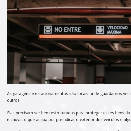
As garagens e estacionamentos são locais onde guardamos veíc
outros.
Elas precisam ser bem estruturadas para proteger esses bens d
e chuva, o que acaba por prejudicar o exterior dos veículos e alg