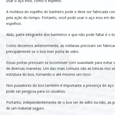
usar o aço inox, como o espelho.
A moldura do espelho do banheiro pode e deve ser fabricada com
pela ação do tempo. Portanto, você pode usar o aço inox em di
espelhos.
Aliás, parte integrante dos banheiros e que não pode faltar é o b
Como dissemos anteriormente, as roldanas precisam ser fabrica
principalmente se o box tiver porta de vidro.
Essas portas precisam se locomover com suavidade para evitar
de diversas maneiras. Um das mais comuns são as trincas nos v
estrutura do box, tornando-o até mesmo um risco.
Nos puxadores do box também é importante a presença do aço i
pode ser perigosa para os usuários.
Portanto, independentemente de o box ser de vidro ou não, as 
de um material seguro.