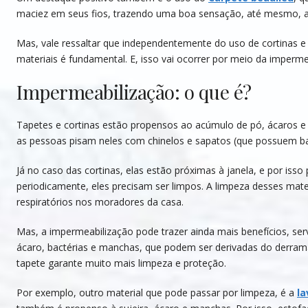
maciez em seus fios, trazendo uma boa sensação, até mesmo, a
Mas, vale ressaltar que independentemente do uso de cortinas e 
materiais é fundamental. E, isso vai ocorrer por meio da imperme
Impermeabilização: o que é?
Tapetes e cortinas estão propensos ao acúmulo de pó, ácaros e b
as pessoas pisam neles com chinelos e sapatos (que possuem ba
Já no caso das cortinas, elas estão próximas à janela, e por iss
periodicamente, eles precisam ser limpos. A limpeza desses mate
respiratórios nos moradores da casa.
Mas, a impermeabilização pode trazer ainda mais benefícios, s
ácaro, bactérias e manchas, que podem ser derivadas do derram
tapete garante muito mais limpeza e proteção.
Por exemplo, outro material que pode passar por limpeza, é a
la