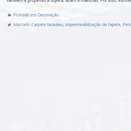
também é propenso à sujeira, ácaro e manchas. Por isso, estof
Postado em
Decoração
Marcado
Carpete beaulieu
,
impermeabilização de tapete
,
Pers