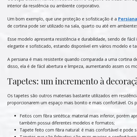
interior da residência ou ambiente corporativo.
Um bom exemplo, que une proteção e sofisticação é a
Persiana
de cortina pode ser utilizado na sala, quarto ou até em ambiente
Esse modelo apresenta resistência e durabilidade, sendo de fácil
elegante e sofisticado, estando disponível em vários modelo e 
A persiana é mais resistente quando comparada a uma cortina de 
disso, ela é de fácil abertura e limpeza, aumentando assim os mot
Tapetes: um incremento à decoraç
Os tapetes são outros materiais bastante utilizados em residênc
proporcionarem um espaço mais bonito e mais confortável. Os pr
Feitos com fibra sintética: material mais inferior, porém
também possui diferentes modelos e formatos;
Tapete feito com fibra natural: é mais confortável e pode s
Tapetes que são felpudos: são mais macios e confortáveis,