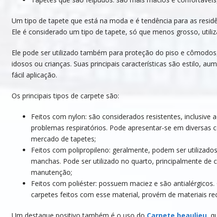
Um tipo de tapete que está na moda e é tendência para as residê
Ele é considerado um tipo de tapete, só que menos grosso, utiliz
Ele pode ser utilizado também para proteção do piso e cômodos
idosos ou crianças. Suas principais características são estilo, a
fácil aplicação.
Os principais tipos de carpete são:
Feitos com nylon: são considerados resistentes, inclusive 
problemas respiratórios. Pode apresentar-se em diversas 
mercado de tapetes;
Feitos com polipropileno: geralmente, podem ser utilizados 
manchas. Pode ser utilizado no quarto, principalmente de c
manutenção;
Feitos com poliéster: possuem maciez e são antialérgicos.
carpetes feitos com esse material, provém de materiais rec
Um destaque positivo também é o uso do
Carpete beaulieu
, q