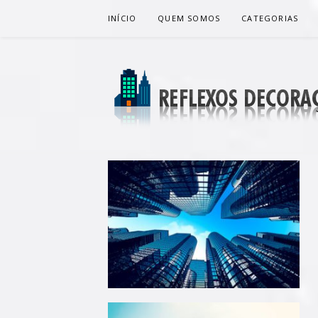
Pular
INÍCIO
QUEM SOMOS
CATEGORIAS
para
o
conteúdo
REFLEXOS 
BLOG DE DICAS P/ SUA CASA