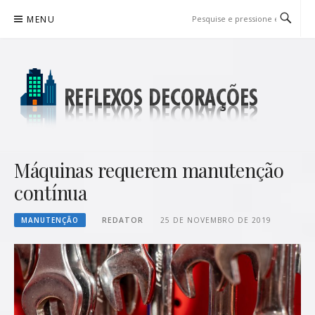
Pular
MENU
para
o
conteúdo
REFLEXOS DECORAÇÕES
BLOG DE DICAS P/ SUA CASA
Máquinas requerem manutenção
contínua
MANUTENÇÃO
REDATOR
25 DE NOVEMBRO DE 2019