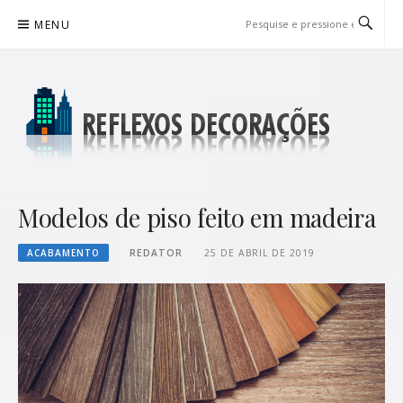
Pular
MENU
para
o
conteúdo
REFLEXOS DECORAÇÕES
BLOG DE DICAS P/ SUA CASA
Modelos de piso feito em madeira
ACABAMENTO
REDATOR
25 DE ABRIL DE 2019